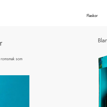
Flaskor
Bla
r
ga romsmak som