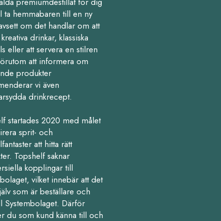
alda premiumdestillat för dig
l ta hemmabaren till en ny
avsett om det handlar om att
kreativa drinkar, klassiska
ls eller att servera en stilren
Förutom att informera om
nde produkter
enderar vi även
arsydda drinkrecept.
lf startades 2020 med målet
pirera sprit- och
fantaster att hitta rätt
ter. Topshelf saknar
iella kopplingar till
olaget, vilket innebär att det
jälv som är beställare och
ll Systembolaget. Därför
r du som kund känna till och