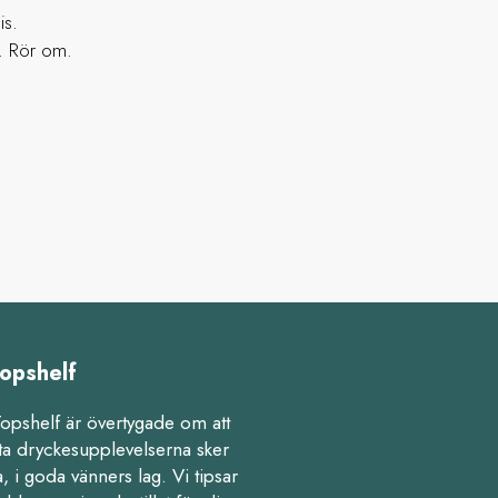
is.
. Rör om.
opshelf
Topshelf är övertygade om att
ta dryckesupplevelserna sker
 i goda vänners lag. Vi tipsar