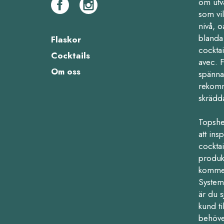
om utv
som vil
nivå, o
blanda 
Flaskor
cocktai
Cocktails
avec. 
Om oss
spänna
rekomm
skrädd
Topshe
att ins
cocktail
produk
kommers
Systemb
är du s
kund ti
behöve