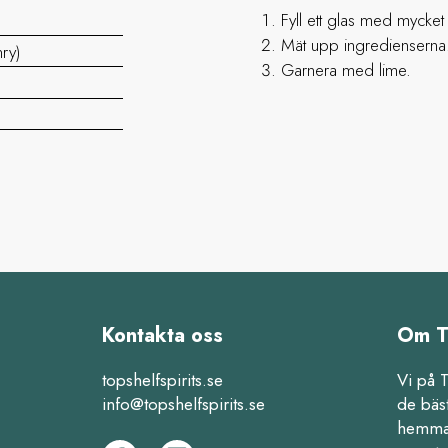
Fyll ett glas med mycket 
Mät upp ingredienserna
ry)
Garnera med lime.
Kontakta oss
Om T
topshelfspirits.se
Vi på 
info@topshelfspirits.se
de bäs
hemma,