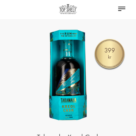
399
kr