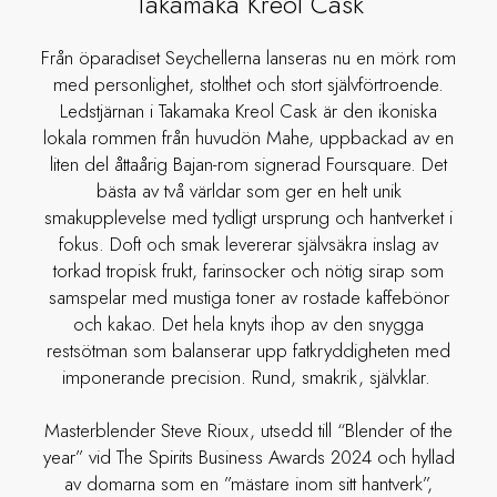
Takamaka Kreol Cask
Från öparadiset Seychellerna lanseras nu en mörk rom
med personlighet, stolthet och stort självförtroende.
Ledstjärnan i Takamaka Kreol Cask är den ikoniska
lokala rommen från huvudön Mahe, uppbackad av en
liten del åttaårig Bajan-rom signerad Foursquare. Det
bästa av två världar som ger en helt unik
smakupplevelse med tydligt ursprung och hantverket i
fokus. Doft och smak levererar självsäkra inslag av
torkad tropisk frukt, farinsocker och nötig sirap som
samspelar med mustiga toner av rostade kaffebönor
och kakao. Det hela knyts ihop av den snygga
restsötman som balanserar upp fatkryddigheten med
imponerande precision. Rund, smakrik, självklar.
Masterblender Steve Rioux, utsedd till “Blender of the
year” vid The Spirits Business Awards 2024 och hyllad
av domarna som en ”mästare inom sitt hantverk”,