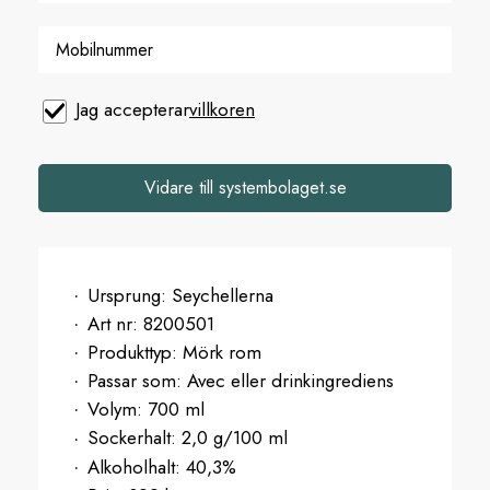
Jag accepterar
villkoren
Vidare till systembolaget.se
Ursprung:
Seychellerna
Art nr:
8200501
Produkttyp:
Mörk rom
Passar som:
Avec eller drinkingrediens
Volym:
700 ml
Sockerhalt:
2,0 g/100 ml
Alkoholhalt:
40,3%