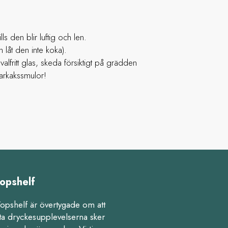
lls den blir luftig och len.
låt den inte koka).
alfritt glas, skeda försiktigt på grädden
rkakssmulor!
opshelf
Topshelf är övertygade om att
ta dryckesupplevelserna sker