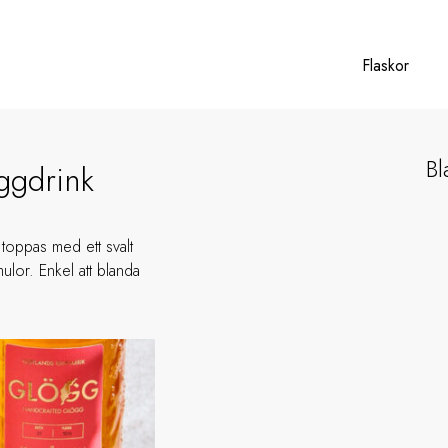
Flaskor
Bl
ggdrink
toppas med ett svalt
ulor. Enkel att blanda