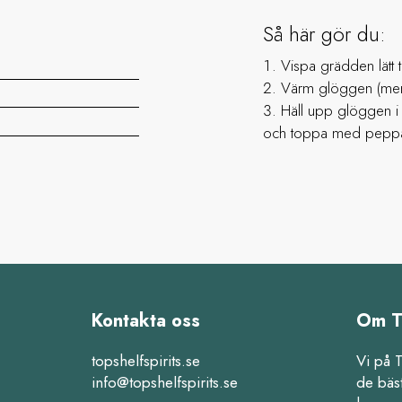
Så här gör du:
Vispa grädden lätt ti
Värm glöggen (men 
Häll upp glöggen i v
och toppa med peppa
Kontakta oss
Om T
topshelfspirits.se
Vi på 
info@topshelfspirits.se
de bäs