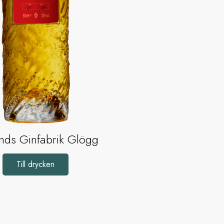
nds Ginfabrik Glögg
Till drycken