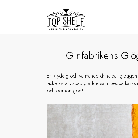
Ginfabrikens Glö
En kryddig och värmande drink där glöggen 
täcke av lättvispad grädde samt pepparkakssm
och oerhört god!