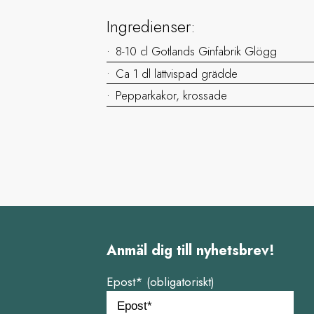
Ingredienser:
8-10 cl Gotlands Ginfabrik Glögg
Ca 1 dl lättvispad grädde
Pepparkakor, krossade
Anmäl dig till nyhetsbrev!
Epost* (obligatoriskt)