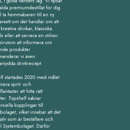
 i goda vänners lag. Vi tipsar
alda premiumdestillat för dig
l ta hemmabaren till en ny
avsett om det handlar om att
kreativa drinkar, klassiska
ls eller att servera en stilren
Förutom att informera om
nde produkter
enderar vi även
arsydda drinkrecept.
lf startades 2020 med målet
pirera sprit- och
fantaster att hitta rätt
ter. Topshelf saknar
iella kopplingar till
olaget, vilket innebär att det
jälv som är beställare och
ll Systembolaget. Därför