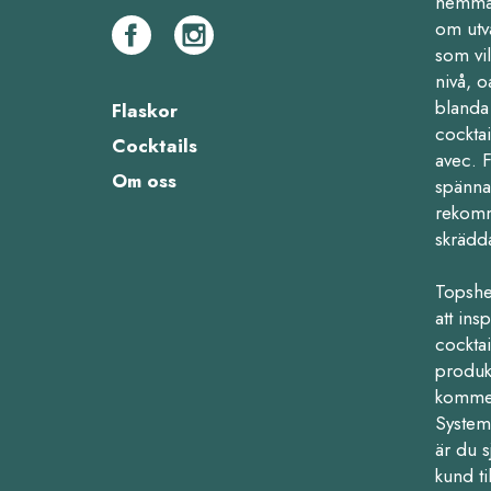
hemma,
om utv
som vil
nivå, o
blanda 
Flaskor
cocktai
Cocktails
avec. 
Om oss
spänna
rekomm
skrädd
Topshe
att ins
cocktail
produk
kommers
Systemb
är du s
kund ti