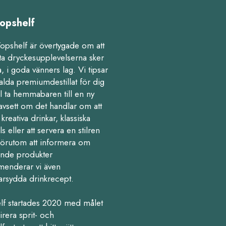
opshelf
Topshelf är övertygade om att
ta dryckesupplevelserna sker
 i goda vänners lag. Vi tipsar
alda premiumdestillat för dig
l ta hemmabaren till en ny
avsett om det handlar om att
kreativa drinkar, klassiska
ls eller att servera en stilren
Förutom att informera om
nde produkter
enderar vi även
arsydda drinkrecept.
lf startades 2020 med målet
pirera sprit- och