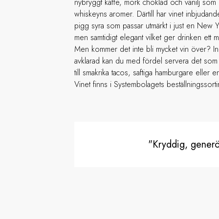
nybryggt kaffe, mörk choklad och vanilj som 
whiskeyns aromer. Därtill har vinet inbjudan
pigg syra som passar utmärkt i just en New
men samtidigt elegant vilket ger drinken ett m
Men kommer det inte bli mycket vin över? Ing
avklarad kan du med fördel servera det som är 
till smakrika tacos, saftiga hamburgare eller en
Vinet finns i Systembolagets beställningssort
"Kryddig, generös