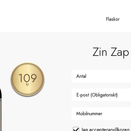
Flaskor
Zin Zap
109
kr
Jag accepterar
villkoren