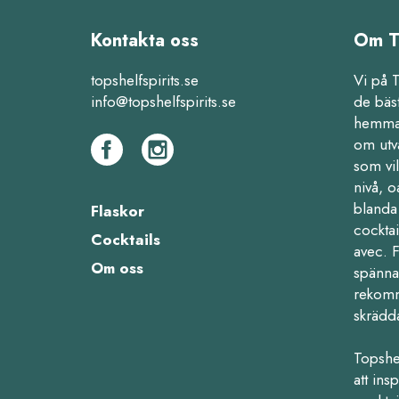
Kontakta oss
Om T
topshelfspirits.se
Vi på 
info@topshelfspirits.se
de bäs
hemma,
om utv
som vil
nivå, o
blanda 
Flaskor
cocktai
Cocktails
avec. 
Om oss
spänna
rekomm
skrädd
Topshe
att ins