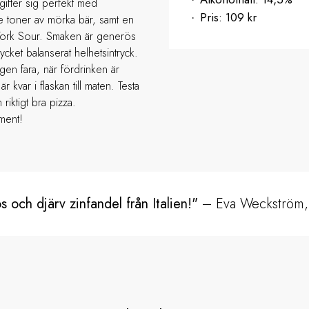
gifter sig perfekt med
Pris:
109 kr
de toner av mörka bär, samt en
 York Sour. Smaken är generös
ycket balanserat helhetsintryck.
en fara, när fördrinken är
kvar i flaskan till maten. Testa
 riktigt bra pizza.
iment!
 och djärv zinfandel från Italien!"
– Eva Weckström,