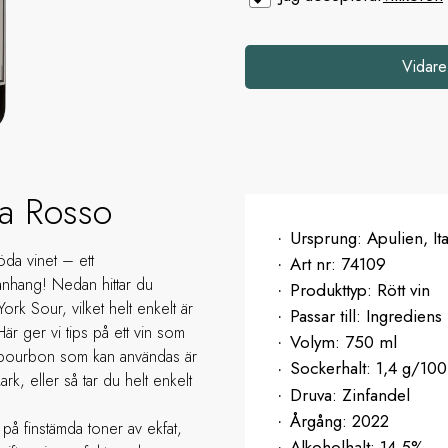
Vidare
ta Rosso
Ursprung:
Apulien, Ita
röda vinet – ett
Art nr:
74109
manhang! Nedan hittar du
Produkttyp:
Rött vin
k Sour, vilket helt enkelt är
Passar till:
Ingrediens 
r ger vi tips på ett vin som
Volym:
750 ml
å bourbon som kan användas är
Sockerhalt:
1,4 g/100
rk, eller så tar du helt enkelt
Druva:
Zinfandel
Årgång:
2022
på finstämda toner av ekfat,
Alkoholhalt:
14,5%