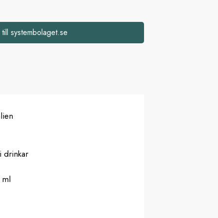
 till systembolaget.se
lien
i drinkar
 ml