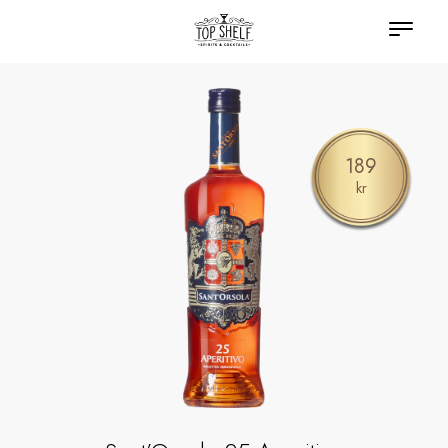
189
kr