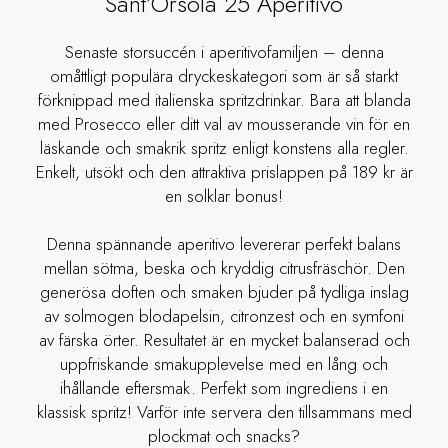
Sant’Orsola 25 Aperitivo
Senaste storsuccén i aperitivofamiljen – denna
omåttligt populära dryckeskategori som är så starkt
förknippad med italienska spritzdrinkar. Bara att blanda
med Prosecco eller ditt val av mousserande vin för en
läskande och smakrik spritz enligt konstens alla regler.
Enkelt, utsökt och den attraktiva prislappen på 189 kr är
en solklar bonus!
Denna spännande aperitivo levererar perfekt balans
mellan sötma, beska och kryddig citrusfräschör. Den
generösa doften och smaken bjuder på tydliga inslag
av solmogen blodapelsin, citronzest och en symfoni
av färska örter. Resultatet är en mycket balanserad och
uppfriskande smakupplevelse med en lång och
ihållande eftersmak. Perfekt som ingrediens i en
klassisk spritz! Varför inte servera den tillsammans med
plockmat och snacks?