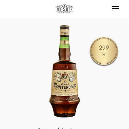
299
kr