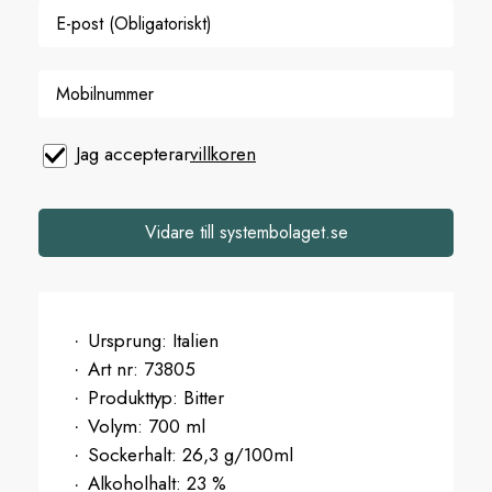
Jag accepterar
villkoren
Vidare till systembolaget.se
Ursprung:
Italien
Art nr:
73805
Produkttyp:
Bitter
Volym:
700 ml
Sockerhalt:
26,3 g/100ml
Alkoholhalt:
23 %