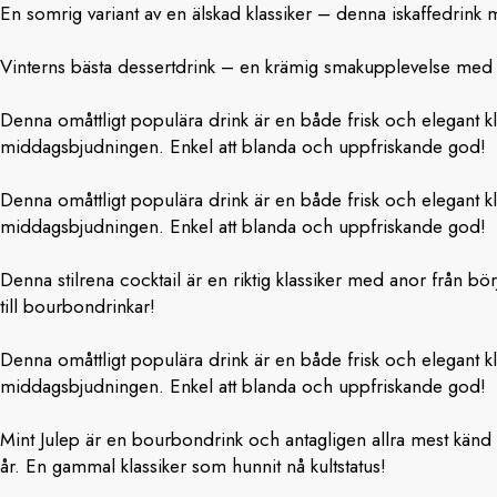
En somrig variant av en älskad klassiker – denna iskaffedrin
Vinterns bästa dessertdrink – en krämig smakupplevelse med 
Denna omåttligt populära drink är en både frisk och elegant kla
middagsbjudningen. Enkel att blanda och uppfriskande god!
Denna omåttligt populära drink är en både frisk och elegant kla
middagsbjudningen. Enkel att blanda och uppfriskande god!
Denna stilrena cocktail är en riktig klassiker med anor från bö
till bourbondrinkar!
Denna omåttligt populära drink är en både frisk och elegant kla
middagsbjudningen. Enkel att blanda och uppfriskande god!
Mint Julep är en bourbondrink och antagligen allra mest känd 
år. En gammal klassiker som hunnit nå kultstatus!