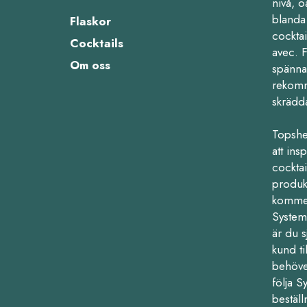
nivå, o
blanda 
Flaskor
cocktai
Cocktails
avec. 
Om oss
spänna
rekomm
skrädd
Topshe
att ins
cocktail
produk
kommers
Systemb
är du s
kund ti
behöve
följa 
beställ