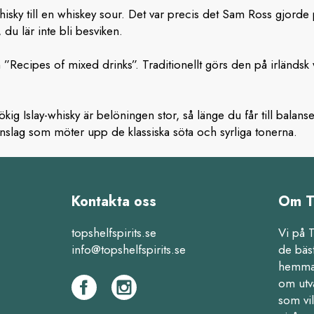
isky till en whiskey sour. Det var precis det Sam Ross gjo
 du lär inte bli besviken.
Recipes of mixed drinks”. Traditionellt görs den på irländsk 
ökig Islay-whisky är belöningen stor, så länge du får till bal
nslag som möter upp de klassiska söta och syrliga tonerna.
Kontakta oss
Om T
topshelfspirits.se
Vi på 
info@topshelfspirits.se
de bäs
hemma,
om utv
som vil