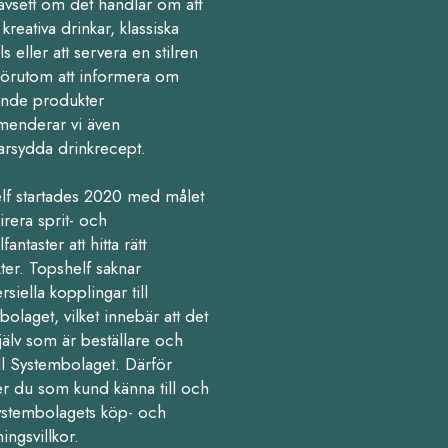
avsett om det handlar om att
kreativa drinkar, klassiska
ls eller att servera en stilren
Förutom att informera om
nde produkter
enderar vi även
arsydda drinkrecept.
lf startades 2020 med målet
pirera sprit- och
fantaster att hitta rätt
ter. Topshelf saknar
iella kopplingar till
olaget, vilket innebär att det
jälv som är beställare och
ll Systembolaget. Därför
r du som kund känna till och
Systembolagets köp- och
ningsvillkor.