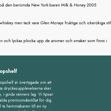
rde på den berömda New York-baren Milk & Honey 2005
whiskey men tack vare Glen Morays fruktiga och ickerökiga stil
ansen och lyckas plocka upp de aromer och smaker som finns i
opshelf
Topshelf är övertygade om att
ta dryckesupplevelserna sker
 i goda vänners lag. Vi tipsar
alda premiumdestillat för dig
l ta hemmabaren till en ny