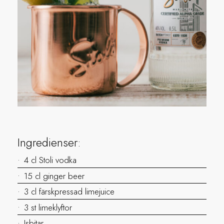
Ingredienser:
4 cl Stoli vodka
15 cl ginger beer
3 cl färskpressad limejuice
3 st limeklyftor
Isbitar