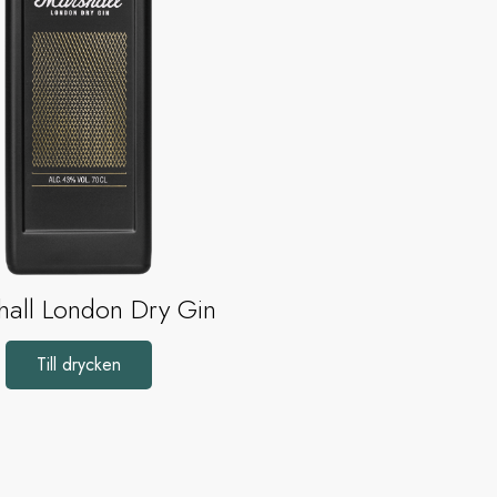
hall London Dry Gin
Till drycken