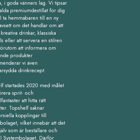
 i goda vänners lag. Vi tipsar
alda premiumdestillat för dig
l ta hemmabaren till en ny
avsett om det handlar om att
kreativa drinkar, klassiska
ls eller att servera en stilren
Förutom att informera om
nde produkter
enderar vi även
arsydda drinkrecept.
lf startades 2020 med målet
pirera sprit- och
fantaster att hitta rätt
ter. Topshelf saknar
iella kopplingar till
olaget, vilket innebär att det
jälv som är beställare och
ll Systembolaget. Därför