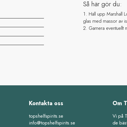
Så här gör du:
Häll upp Marshall Lo
glas med massor av is
Garnera eventuellt m
Kontakta oss
Om T
topshelfspirits.se
Vi på 
info@topshelfspirits.se
de bäs