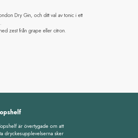
ndon Dry Gin, och ditt val av tonic i ett
.
ed zest från grape eller citron.
opshelf
Topshelf är övertygade om att
ta dryckesupplevelserna sker