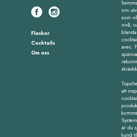
hemma,
om utv
som vil
nivå, o
blanda 
Flaskor
cocktai
Cocktails
avec. 
Om oss
spänna
rekomm
skrädd
Topshe
att ins
cocktail
produk
kommers
Systemb
är du s
kund ti