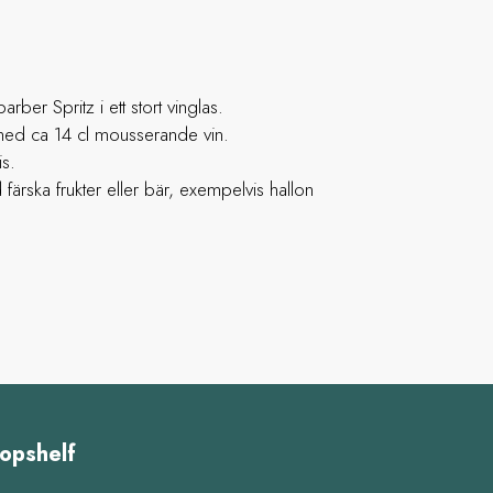
rber Spritz i ett stort vinglas.
ed ca 14 cl mousserande vin.
is.
ärska frukter eller bär, exempelvis hallon
opshelf