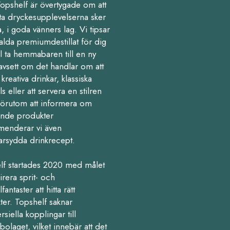
Topshelf är övertygade om att
ta dryckesupplevelserna sker
 i goda vänners lag. Vi tipsar
alda premiumdestillat för dig
l ta hemmabaren till en ny
avsett om det handlar om att
kreativa drinkar, klassiska
ls eller att servera en stilren
Förutom att informera om
nde produkter
enderar vi även
arsydda drinkrecept.
lf startades 2020 med målet
pirera sprit- och
fantaster att hitta rätt
ter. Topshelf saknar
iella kopplingar till
olaget, vilket innebär att det