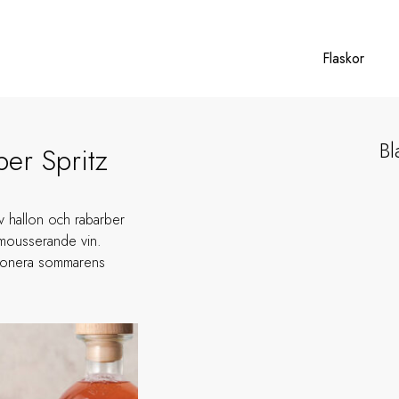
Flaskor
Bl
er Spritz
v hallon och rabarber
t mousserande vin.
mponera sommarens