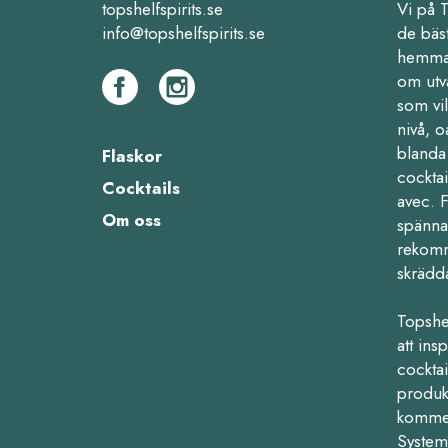
topshelfspirits.se
Vi på 
info@topshelfspirits.se
de bäs
hemma,
om utv
som vil
nivå, o
blanda 
Flaskor
cocktai
Cocktails
avec. 
Om oss
spänna
rekomm
skrädd
Topshe
att ins
cocktail
produk
kommers
Systemb