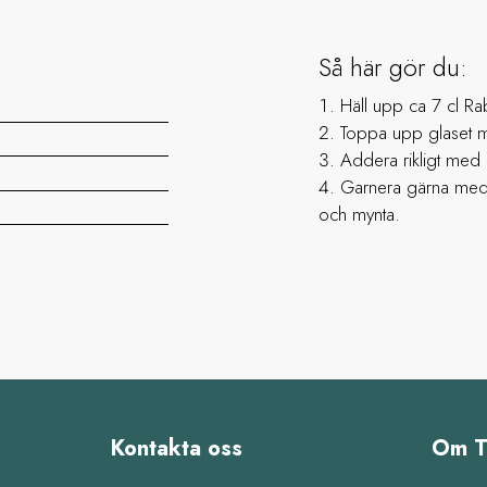
Så här gör du:
Häll upp ca 7 cl Raba
Toppa upp glaset m
Addera rikligt med 
Garnera gärna med f
och mynta.
Kontakta oss
Om T