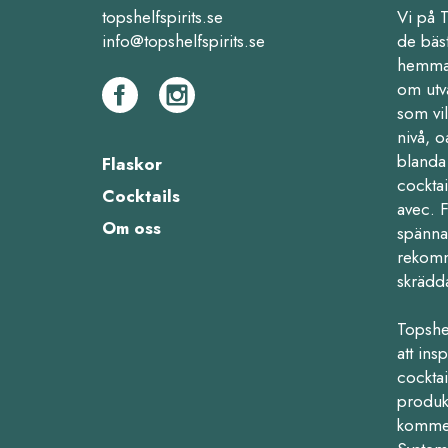
topshelfspirits.se
Vi på 
info@topshelfspirits.se
de bäs
hemma,
om utv
som vil
nivå, o
blanda 
Flaskor
cocktai
Cocktails
avec. 
Om oss
spänna
rekomm
skrädd
Topshe
att ins
cocktail
produk
kommers