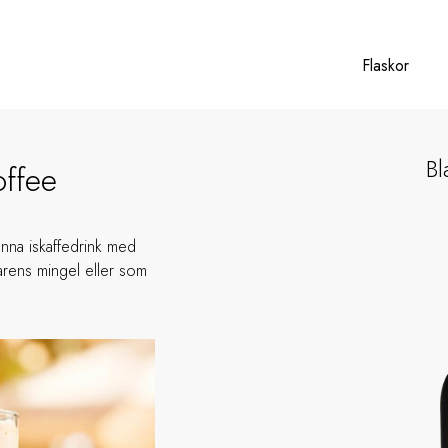
Flaskor
Bl
offee
enna iskaffedrink med
arens mingel eller som