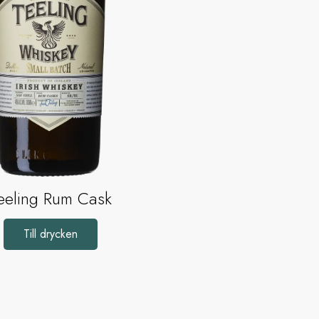
eeling Rum Cask
Till drycken