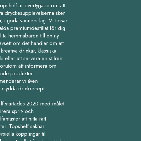
Topshelf är övertygade om att
ta dryckesupplevelserna sker
 i goda vänners lag. Vi tipsar
alda premiumdestillat för dig
l ta hemmabaren till en ny
avsett om det handlar om att
kreativa drinkar, klassiska
ls eller att servera en stilren
Förutom att informera om
nde produkter
enderar vi även
arsydda drinkrecept.
lf startades 2020 med målet
pirera sprit- och
fantaster att hitta rätt
ter. Topshelf saknar
iella kopplingar till