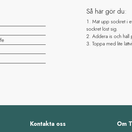
Så här gör du:
Mät upp sockret i et
sockret löst sig.
Addera is och häll 
ffe
Toppa med lite lätt
Kontakta oss
Om T