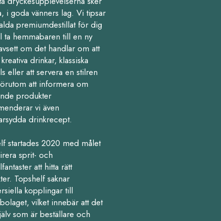
ta dryckesupplevelserna sker
 i goda vänners lag. Vi tipsar
alda premiumdestillat för dig
l ta hemmabaren till en ny
avsett om det handlar om att
kreativa drinkar, klassiska
ls eller att servera en stilren
Förutom att informera om
nde produkter
enderar vi även
arsydda drinkrecept.
lf startades 2020 med målet
pirera sprit- och
fantaster att hitta rätt
ter. Topshelf saknar
iella kopplingar till
olaget, vilket innebär att det
jälv som är beställare och