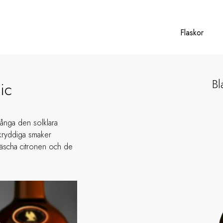
Flaskor
Bl
ic
många den solklara
 kryddiga smaker
fräscha citronen och de