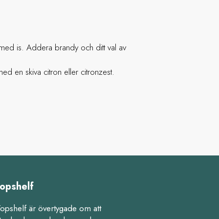
s med is. Addera brandy och ditt val av
ed en skiva citron eller citronzest.
opshelf
Topshelf är övertygade om att