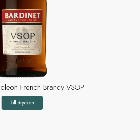
poleon French Brandy VSOP
Till drycken