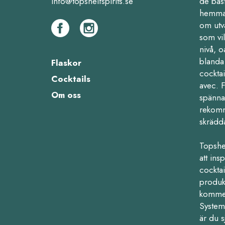
info@topshelfspirits.se
de bäs
hemma,
om utv
som vil
nivå, o
blanda 
Flaskor
cocktai
Cocktails
avec. 
Om oss
spänna
rekomm
skrädd
Topshe
att ins
cocktail
produk
kommers
Systemb
är du s