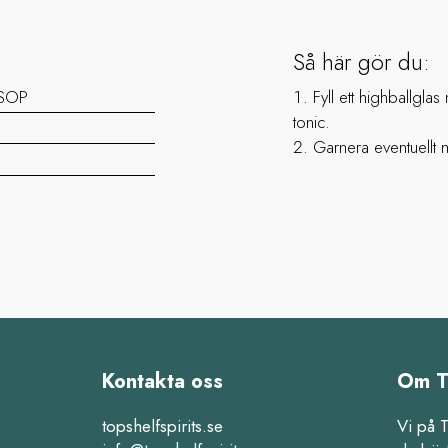
Så här gör du:
VSOP
Fyll ett highballgla
tonic.
Garnera eventuellt m
Kontakta oss
Om T
topshelfspirits.se
Vi på 