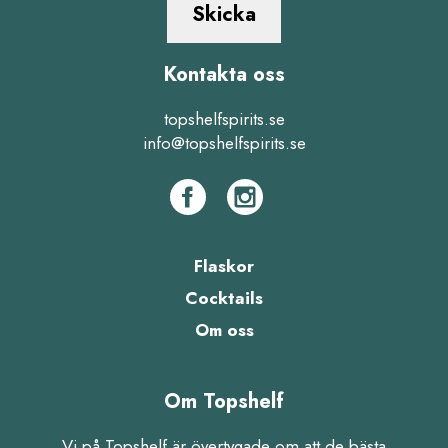
Skicka
Kontakta oss
topshelfspirits.se
info@topshelfspirits.se
Flaskor
Cocktails
Om oss
Om Topshelf
Vi på Topshelf är övertygade om att de bästa