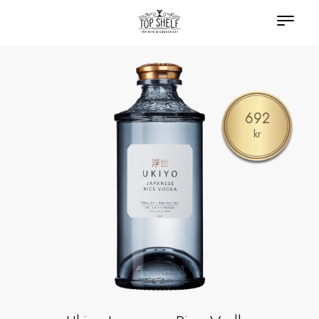
692
kr