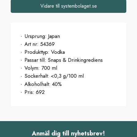
Vidare till systembolaget.se
Ursprung:
Japan
Art nr:
54369
Produkttyp:
Vodka
Passar till:
Snaps & Drinkingrediens
Volym:
700 ml
Sockerhalt:
<0,3 g/100 ml
Alkoholhalt:
40%
Pris:
692
Anmäl dig till nyhetsbrev!