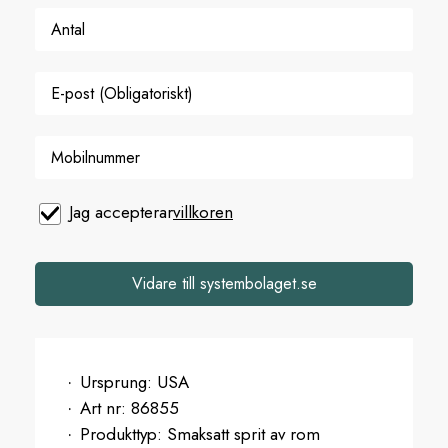
Jag accepterar
villkoren
Vidare till systembolaget.se
Ursprung:
USA
Art nr:
86855
Produkttyp:
Smaksatt sprit av rom