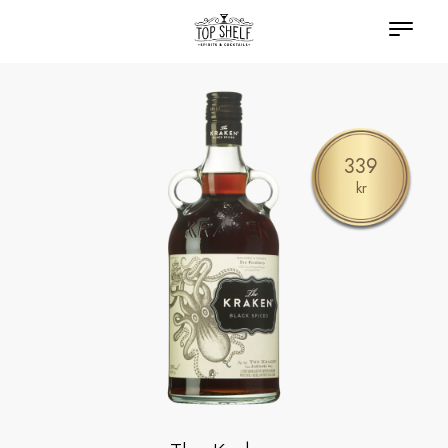
339
kr