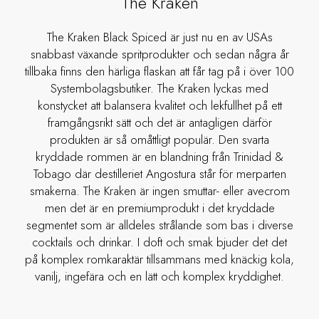
The Kraken
The Kraken Black Spiced är just nu en av USAs
snabbast växande spritprodukter och sedan några år
tillbaka finns den härliga flaskan att får tag på i över 100
Systembolagsbutiker. The Kraken lyckas med
konstycket att balansera kvalitet och lekfullhet på ett
framgångsrikt sätt och det är antagligen därför
produkten är så omåttligt populär. Den svarta
kryddade rommen är en blandning från Trinidad &
Tobago där destilleriet Angostura står för merparten
smakerna. The Kraken är ingen smuttar- eller avecrom
men det är en premiumprodukt i det kryddade
segmentet som är alldeles strålande som bas i diverse
cocktails och drinkar. I doft och smak bjuder det det
på komplex romkaraktär tillsammans med knäckig kola,
vanilj, ingefära och en lätt och komplex kryddighet.