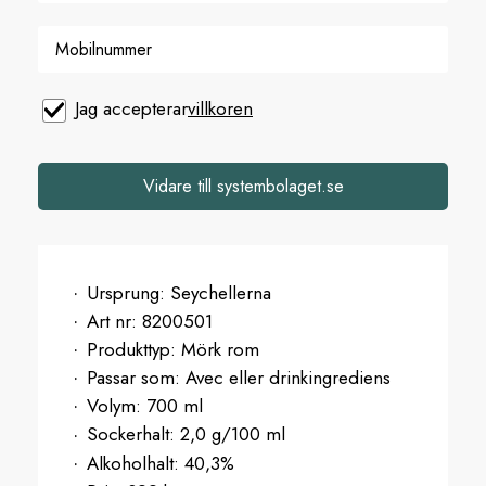
Jag accepterar
villkoren
Vidare till systembolaget.se
Ursprung:
Seychellerna
Art nr:
8200501
Produkttyp:
Mörk rom
Passar som:
Avec eller drinkingrediens
Volym:
700 ml
Sockerhalt:
2,0 g/100 ml
Alkoholhalt:
40,3%