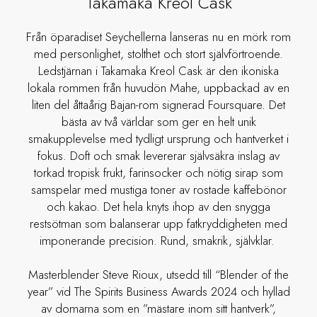
Takamaka Kreol Cask
Från öparadiset Seychellerna lanseras nu en mörk rom
med personlighet, stolthet och stort självförtroende.
Ledstjärnan i Takamaka Kreol Cask är den ikoniska
lokala rommen från huvudön Mahe, uppbackad av en
liten del åttaårig Bajan-rom signerad Foursquare. Det
bästa av två världar som ger en helt unik
smakupplevelse med tydligt ursprung och hantverket i
fokus. Doft och smak levererar självsäkra inslag av
torkad tropisk frukt, farinsocker och nötig sirap som
samspelar med mustiga toner av rostade kaffebönor
och kakao. Det hela knyts ihop av den snygga
restsötman som balanserar upp fatkryddigheten med
imponerande precision. Rund, smakrik, självklar.
Masterblender Steve Rioux, utsedd till “Blender of the
year” vid The Spirits Business Awards 2024 och hyllad
av domarna som en ”mästare inom sitt hantverk”,