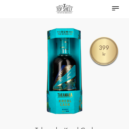
399
kr