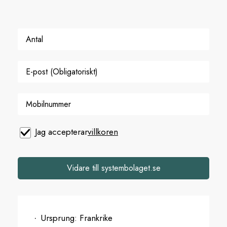
Jag accepterar
villkoren
Vidare till systembolaget.se
Ursprung:
Frankrike