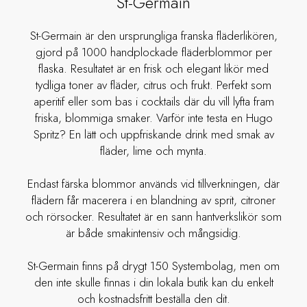
St-Germain
St-Germain är den ursprungliga franska fläderlikören,
gjord på 1000 handplockade fläderblommor per
flaska. Resultatet är en frisk och elegant likör med
tydliga toner av fläder, citrus och frukt. Perfekt som
aperitif eller som bas i cocktails där du vill lyfta fram
friska, blommiga smaker. Varför inte testa en Hugo
Spritz? En lätt och uppfriskande drink med smak av
fläder, lime och mynta.
Endast färska blommor används vid tillverkningen, där
flädern får macerera i en blandning av sprit, citroner
och rörsocker. Resultatet är en sann hantverkslikör som
är både smakintensiv och mångsidig.
St-Germain finns på drygt 150 Systembolag, men om
den inte skulle finnas i din lokala butik kan du enkelt
och kostnadsfritt beställa den dit.