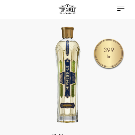
399
kr