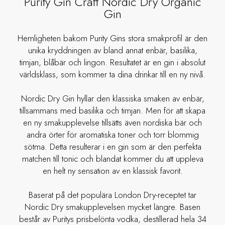
Purity Gin Craft Nordic Dry Organic
Gin
Hemligheten bakom Purity Gins stora smakprofil är den
unika kryddningen av bland annat enbär, basilika,
timjan, blåbär och lingon. Resultatet är en gin i absolut
världsklass, som kommer ta dina drinkar till en ny nivå.
Nordic Dry Gin hyllar den klassiska smaken av enbär,
tillsammans med basilika och timjan. Men för att skapa
en ny smakupplevelse tillsätts även nordiska bär och
andra örter för aromatiska toner och torr blommig
sötma. Detta resulterar i en gin som är den perfekta
matchen till tonic och blandat kommer du att uppleva
en helt ny sensation av en klassisk favorit.
Baserat på det populära London Dry-receptet tar
Nordic Dry smakupplevelsen mycket längre. Basen
består av Puritys prisbelönta vodka, destillerad hela 34