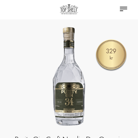
329
kr