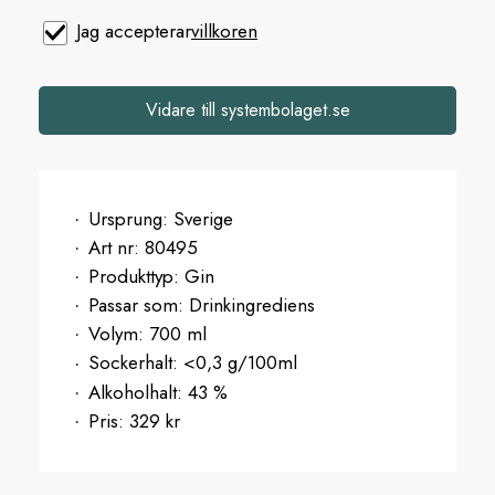
Jag accepterar
villkoren
Vidare till systembolaget.se
Ursprung:
Sverige
Art nr:
80495
Produkttyp:
Gin
Passar som:
Drinkingrediens
Volym:
700 ml
Sockerhalt:
<0,3 g/100ml
Alkoholhalt:
43 %
Pris:
329 kr