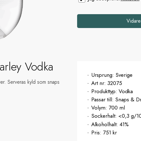
Vidare
arley Vodka
Ursprung:
Sverige
ter. Serveras kyld som snaps
Art nr:
32075
Produkttyp:
Vodka
Passar till:
Snaps & Dr
Volym:
700 ml
Sockerhalt:
<0,3 g/1
Alkoholhalt:
41%
Pris:
751 kr