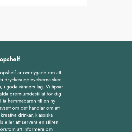
opshelf
Topshelf är övertygade om att
ta dryckesupplevelserna sker
 i goda vänners lag. Vi tipsar
alda premiumdestillat för dig
l ta hemmabaren till en ny
avsett om det handlar om att
kreativa drinkar, klassiska
ls eller att servera en stilren
Förutom att informera om