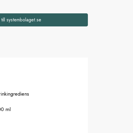
 till systembolaget.se
inkingrediens
00 ml