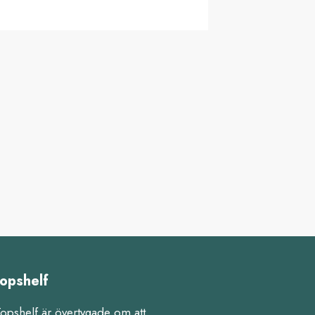
opshelf
Topshelf är övertygade om att