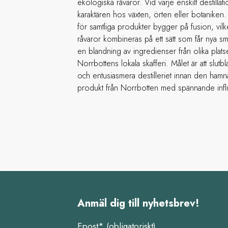
ekologiska råvaror. Vid varje enskilt destilla
karaktären hos växten, örten eller botanik
för samtliga produkter bygger på fusion, vilk
råvaror kombineras på ett sätt som får nya sm
en blandning av ingredienser från olika plat
Norrbottens lokala skafferi. Målet är att slutb
och entusiasmera destilleriet innan den hamnar
produkt från Norrbotten med spännande influ
Anmäl dig till nyhetsbrev!
Epost* (obligatoriskt)