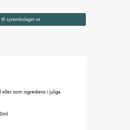
 till systembolaget.se
l eller som ingrediens i juliga
00ml