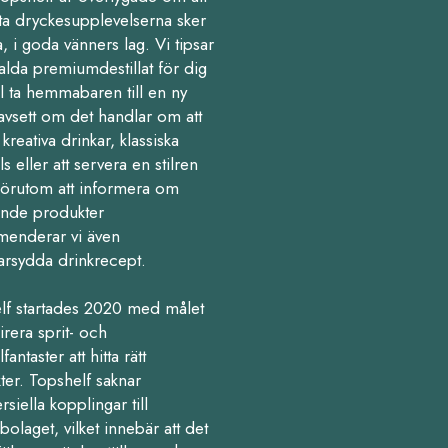
ta dryckesupplevelserna sker
 i goda vänners lag. Vi tipsar
alda premiumdestillat för dig
l ta hemmabaren till en ny
avsett om det handlar om att
kreativa drinkar, klassiska
ls eller att servera en stilren
Förutom att informera om
nde produkter
enderar vi även
arsydda drinkrecept.
lf startades 2020 med målet
pirera sprit- och
fantaster att hitta rätt
ter. Topshelf saknar
iella kopplingar till
olaget, vilket innebär att det