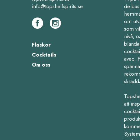
info@topshelfspirits.se
de bäs
hemma,
om utv
som vil
nivå, o
blanda 
Flaskor
cocktai
Cocktails
avec. 
Om oss
spänna
rekomm
skrädd
Topshe
att ins
cocktail
produk
kommers
Systemb