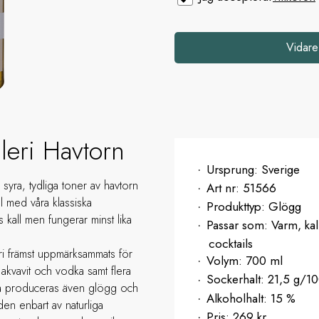
Vidare
leri Havtorn
Ursprung:
Sverige
syra, tydliga toner av havtorn
Art nr:
51566
el med våra klassiska
Produkttyp:
Glögg
 kall men fungerar minst lika
Passar som:
Varm, kal
cocktails
ri främst uppmärksammats för
Volym:
700 ml
akvavit och vodka samt flera
Sockerhalt:
21,5 g/1
baka produceras även glögg och
Alkoholhalt:
15 %
den enbart av naturliga
Pris:
269 kr