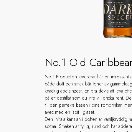
No.1 Old Caribbea
No.1 Production levererar här en intressant
både doft och smak bär toner av gammeldags
knäckig apelsinzest. En bra devis att leva efter
på ett destillat som du inte vill dricka rent.
till den perfekta basen i dina romdrinkar, me
avec med en isbit i glaset.
Den initiala känslan i doften är vaniljkryddi
sötma. Smaken är fyllig, rund och här adderas