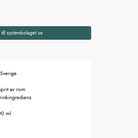
 till systembolaget.se
 Sverige
sprit av rom
rinkingrediens
00 ml