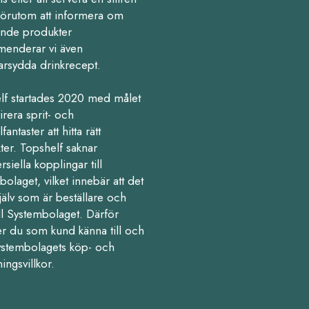
Förutom att informera om
nde produkter
enderar vi även
arsydda drinkrecept.
lf startades 2020 med målet
pirera sprit- och
fantaster att hitta rätt
ter. Topshelf saknar
iella kopplingar till
olaget, vilket innebär att det
jälv som är beställare och
ll Systembolaget. Därför
r du som kund känna till och
Systembolagets köp- och
ningsvillkor.