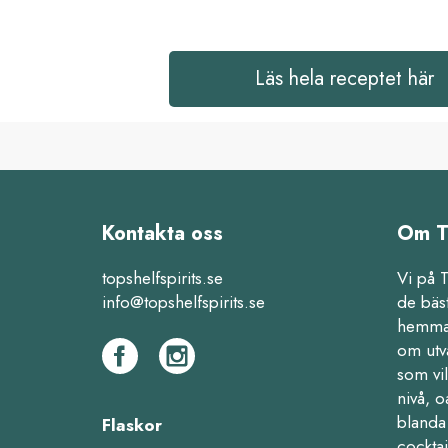
Läs hela receptet här
Kontakta oss
Om T
topshelfspirits.se
Vi på 
info@topshelfspirits.se
de bäs
hemma,
om utv
som vil
nivå, o
blanda 
Flaskor
cocktai