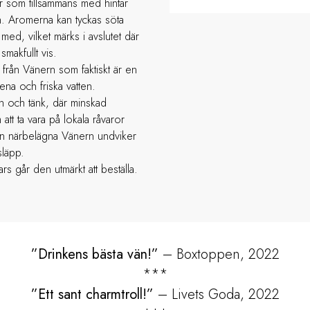
är som tillsammans med hintar
n. Aromerna kan tyckas söta
a med, vilket märks i avslutet där
makfullt vis.
 från Vänern som faktiskt är en
ena och friska vatten.
on och tänk, där minskad
tt ta vara på lokala råvaror
en närbelägna Vänern undviker
släpp.
s går den utmärkt att beställa.
”Drinkens bästa vän!”
– Boxtoppen, 2022
***
”Ett sant charmtroll!”
– Livets Goda, 2022