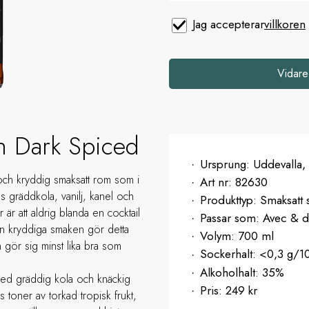
Jag accepterar
villkoren
Vidare
n Dark Spiced
Ursprung:
Uddevalla,
 och kryddig smaksatt rom som i
Art nr:
82630
 gräddkola, vanilj, kanel och
Produkttyp:
Smaksatt 
 är att aldrig blanda en cocktail
Passar som:
Avec & d
 Den kryddiga smaken gör detta
Volym:
700 ml
n gör sig minst lika bra som
Sockerhalt:
<0,3 g/1
Alkoholhalt:
35%
g med gräddig kola och knäckig
Pris:
249 kr
 toner av torkad tropisk frukt,