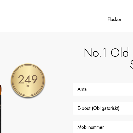
Flaskor
No.1 Old
249
kr