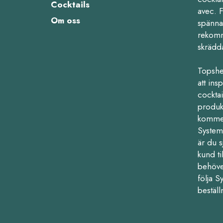
Cocktails
avec. 
Om oss
spänna
rekomm
skrädd
Topshe
att ins
cocktail
produk
kommers
Systemb
är du s
kund ti
behöve
följa 
beställ