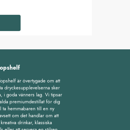
opshelf
Topshelf är övertygade om att
ta dryckesupplevelserna sker
 i goda vänners lag. Vi tipsar
alda premiumdestillat för dig
l ta hemmabaren till en ny
avsett om det handlar om att
kreativa drinkar, klassiska
ls eller att servera en stilren