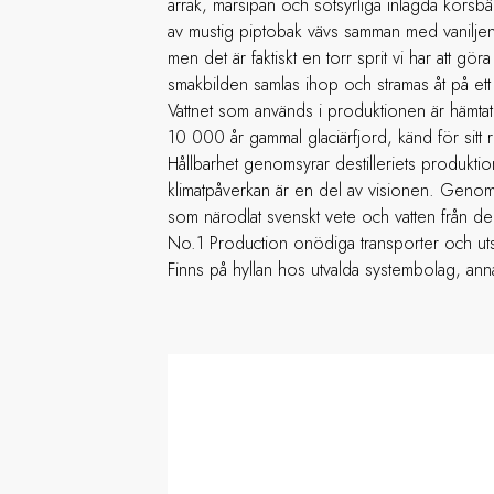
arrak, marsipan och sötsyrliga inlagda körsb
av mustig piptobak vävs samman med vanilje
men det är faktiskt en torr sprit vi har att gör
smakbilden samlas ihop och stramas åt på ett s
Vattnet som används i produktionen är hämtat
10 000 år gammal glaciärfjord, känd för sitt r
Hållbarhet genomsyrar destilleriets produkti
klimatpåverkan är en del av visionen. Genom a
som närodlat svenskt vete och vatten från d
No.1 Production onödiga transporter och ut
Finns på hyllan hos utvalda systembolag, annar