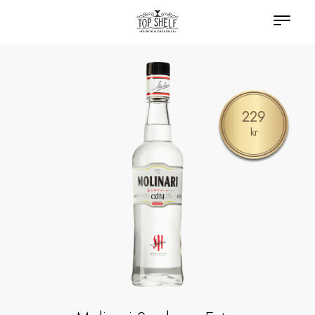
229
kr