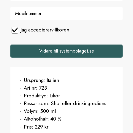
Jag accepterar
villkoren
Vidare till systembolaget.se
Ursprung:
Italien
Art nr:
723
Produkttyp:
Likör
Passar som:
Shot eller drinkingrediens
Volym:
500 ml
Alkoholhalt:
40 %
Pris:
229 kr