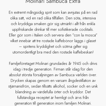
Molinari Sambuca Extra
En extremt mångsidig sprit som kan avnjutas på en rad
olika sätt, vid en rad olika tillfällen. Den söta, intensiva
och kryddiga smaken gör sig utmärkt i allt från enkla
uppfriskande drinkar till mer sofistikerade cocktails.
Eller gör som i Italien och servera den ”con la mosca”
vilket innebär att tre rostade kaffebönor läggs i glaset
– spritens kryddighet och sötma gifter sig
utomordentligt bra med den rostade kaffebeskan!
Familjeföretaget Molinari grundades år 1945 och drivs
idag i tredje generation. Firman står idag för den
absolut största försäljningen av Sambuca världen över.
Drycken skapas genom en varsam ångdestillation av
stjärnanisfrön, sedan tillsätts alkohol, socker och en unik
blandning av värdefulla örter och kryddor. Det
fullständiga receptet är hemligt och ärvs från
generation till generation inom familjen Molinari.