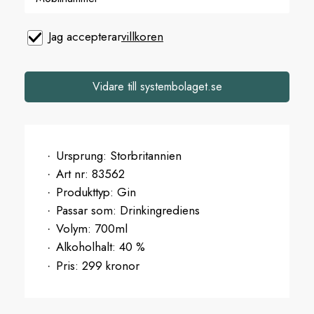
Jag accepterar
villkoren
Vidare till systembolaget.se
Ursprung:
Storbritannien
Art nr:
83562
Produkttyp:
Gin
Passar som:
Drinkingrediens
Volym:
700ml
Alkoholhalt:
40 %
Pris:
299 kronor