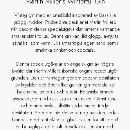
Martin Miller’s Winterful Gin
Vintrig gin med en smakbild inspirerad av klassiska
glöggkryddor! Prisbelönta destilleriet Martin Miller’s
står bakom denna specialutgåva där vinterns värmande
smaker står i fokus. Denna gin kan, likt glögg, avnjutas
såväl kall som varm. Lika utmärkt på egen hand som i
smakrika drinkar och cocktails.
Denna specialutgåva är en engelsk gin av högsta
kvalitet där Martin Miller’s ikoniska originalrecept utgör
grunden. Den är framtagen genom separat destillation
av kryddor och örter vilket ger en gin med delikat
balans mellan citrus och enbär. Botaniska ämnen
associerade med klassiska vintersmaker, främst kanel
och mandarinskal, tillsätts sedan via en tredje
destillation. Som om inte det vore nog har den sedan
blandats med rent isländskt glaciärvatten för att uppnå
en behaglig alkoholhalt. Resultatet är en varm och