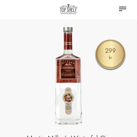
299
kr