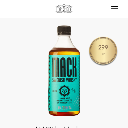
299
kr