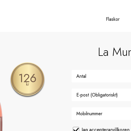
Flaskor
La Mun
126
kr
Jag accepterar
villkoren