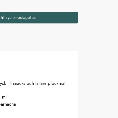
 till systembolaget.se
yck till snacks och lättare plockmat
0 ml
Garnacha