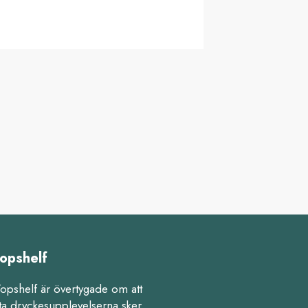
opshelf
Topshelf är övertygade om att
ta dryckesupplevelserna sker