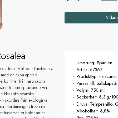
Vidare
Rosalea
Ursprung:
Spanien
alternativ till den traditionella
Art nr:
57367
l med en skiva apelsin!
Produkttyp:
Frizzante
te kommer från natursköna
Passar till:
Sällskapsdr
änd för sin sprudlande vin-
Volym:
750 ml
 de klassiska spanska
Sockerhalt:
6,3 g/10
om skördats från ekologiska
Druva:
Tempranillo, 
lona. Benämningen frizzante
Alkoholhalt:
6,8%
er finstämda bubblor än ett
Pris:
126 kr