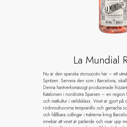
La Mundial 
Nu är den spanska storsuccén här – ett utmärkt 
Spritzen. Servera den som i Barcelona, iskal
Denna hantverksmässigt producerade frizzan
Katalonien i nordöstra Spanien – en region k
och matkultur i världsklass. Vinet är gjort på
rödvinsdruvorna tempranillo och garnacha s
och hållbara odlingar i trakterna kring Barce
innebär att vinet är pärlande och visar upp m