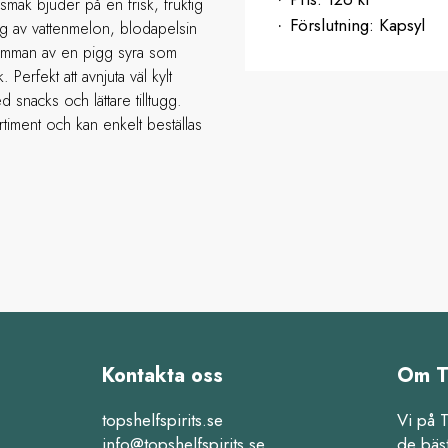
smak bjuder på en frisk, fruktig
Förslutning:
Kapsyl
ag av vattenmelon, blodapelsin
samman av en pigg syra som
. Perfekt att avnjuta väl kylt
 snacks och lättare tilltugg.
rtiment och kan enkelt beställas
Kontakta oss
Om T
topshelfspirits.se
Vi på 
info@topshelfspirits.se
de bäs