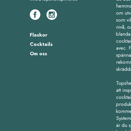
hemma,
om utv
som vil
nivå, o
blanda 
Flaskor
cocktai
Cocktails
avec. 
Om oss
spänna
rekomm
skrädd
Topshe
att ins
cocktail
produk
kommers
Systemb
är du s