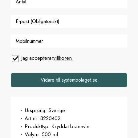
Jag accepterar
villkoren
Vidare till systembolaget.se
Ursprung:
Sverige
Art nr:
3220402
Produkttyp:
Kryddat brännvin
Volym:
500 ml