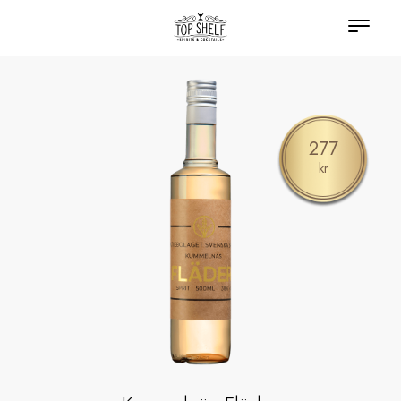
277
kr