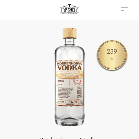
239
kr