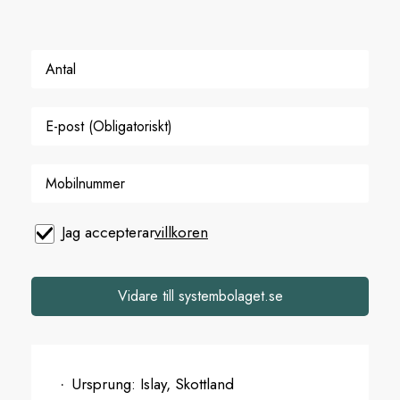
Jag accepterar
villkoren
Vidare till systembolaget.se
Ursprung:
Islay, Skottland