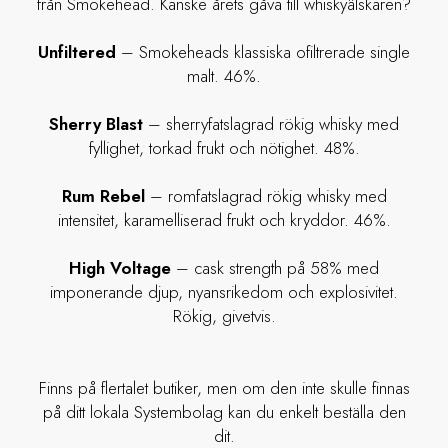
från Smokehead. Kanske årets gåva till whiskyälskaren?
Unfiltered
– Smokeheads klassiska ofiltrerade single
malt. 46%.
Sherry Blast
– sherryfatslagrad rökig whisky med
fyllighet, torkad frukt och nötighet. 48%.
Rum Rebel
– romfatslagrad rökig whisky med
intensitet, karamelliserad frukt och kryddor. 46%.
High Voltage
– cask strength på 58% med
imponerande djup, nyansrikedom och explosivitet.
Rökig, givetvis.
Finns på flertalet butiker, men om den inte skulle finnas
på ditt lokala Systembolag kan du enkelt beställa den
dit.