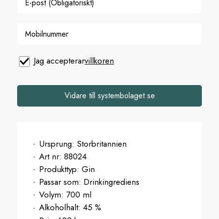
Jag accepterar
villkoren
Vidare till systembolaget.se
Ursprung:
Storbritannien
Art nr:
88024
Produkttyp:
Gin
Passar som:
Drinkingrediens
Volym:
700 ml
Alkoholhalt:
45 %