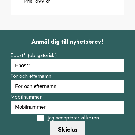
Pris:
699 kr
Anmäl dig till nyhetsbrev!
Epost* (obligatoriskt)
För och efternamn
Mobilnummer
Jag accepterar
villkoren
Skicka