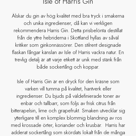
Isle of Harris Gin
Älskar du gin av hög kvalitet med bra tryck i smakerna
och unika ingredienser, då kan vi verkligen
rekommendera Harris Gin. Detta prisbelönta destillat
från de yttre hebriderna i Skottland hyllas av såväl
kritiker som ginkonnässörer. Den stilrent designade
flaskan fångar känslan av Isle of Harris vackra natur. En
trevlig detalj är att varje etikett är unik med stänk från
både sockertång och koppar.
Isle of Harris Gin är en dryck för den kräsne som
varken vill tumma på kvalitet, hantverk eller
ingredienser. Du bjuds på väldefinierade toner av
enbär och tallbarr, som följs av frisk citrus från
bitterapelsin, lime och grapefrukt. Smaken utvecklar sig
ytterligare till en komplex blommig blandning av ros
med krossade örter, koriander och krusbär. Harris har
adderat sockertång som skördats lokalt från de många