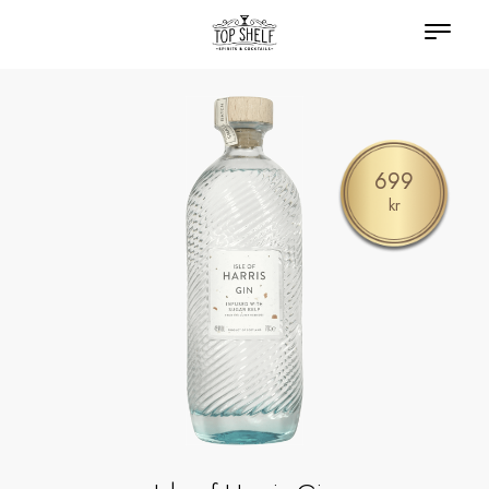
699
kr