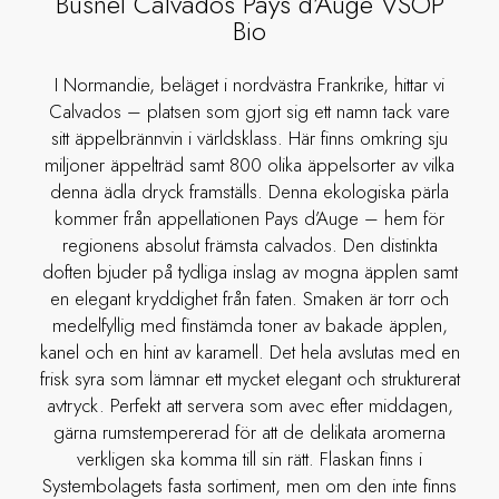
Busnel Calvados Pays d’Auge VSOP
Bio
I Normandie, beläget i nordvästra Frankrike, hittar vi
Calvados – platsen som gjort sig ett namn tack vare
sitt äppelbrännvin i världsklass. Här finns omkring sju
miljoner äppelträd samt 800 olika äppelsorter av vilka
denna ädla dryck framställs. Denna ekologiska pärla
kommer från appellationen Pays d’Auge – hem för
regionens absolut främsta calvados. Den distinkta
doften bjuder på tydliga inslag av mogna äpplen samt
en elegant kryddighet från faten. Smaken är torr och
medelfyllig med finstämda toner av bakade äpplen,
kanel och en hint av karamell. Det hela avslutas med en
frisk syra som lämnar ett mycket elegant och strukturerat
avtryck. Perfekt att servera som avec efter middagen,
gärna rumstempererad för att de delikata aromerna
verkligen ska komma till sin rätt. Flaskan finns i
Systembolagets fasta sortiment, men om den inte finns