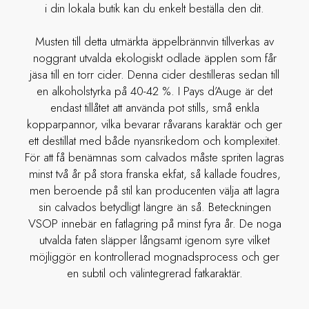
i din lokala butik kan du enkelt beställa den dit.
Musten till detta utmärkta äppelbrännvin tillverkas av
noggrant utvalda ekologiskt odlade äpplen som får
jäsa till en torr cider. Denna cider destilleras sedan till
en alkoholstyrka på 40-42 %. I Pays d’Auge är det
endast tillåtet att använda pot stills, små enkla
kopparpannor, vilka bevarar råvarans karaktär och ger
ett destillat med både nyansrikedom och komplexitet.
För att få benämnas som calvados måste spriten lagras
minst två år på stora franska ekfat, så kallade foudres,
men beroende på stil kan producenten välja att lagra
sin calvados betydligt längre än så. Beteckningen
VSOP innebär en fatlagring på minst fyra år. De noga
utvalda faten släpper långsamt igenom syre vilket
möjliggör en kontrollerad mognadsprocess och ger
en subtil och välintegrerad fatkaraktär.