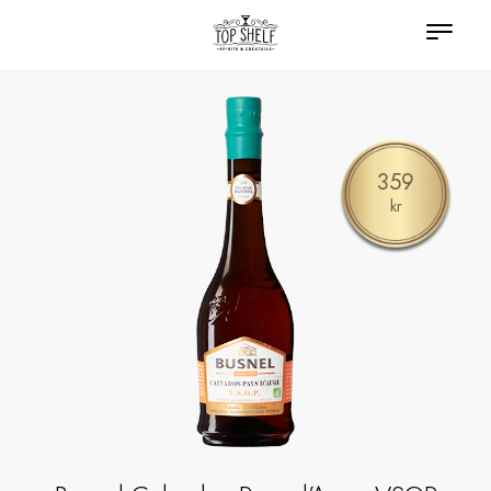
359
kr