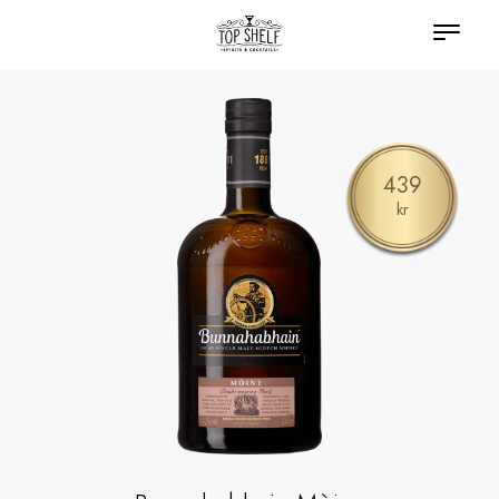
439
kr