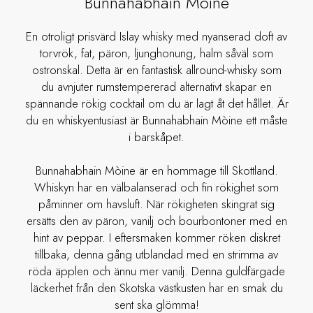
Bunnahabhain Mòine
En otroligt prisvärd Islay whisky med nyanserad doft av
torvrök, fat, päron, ljunghonung, halm såväl som
ostronskal. Detta är en fantastisk allround-whisky som
du avnjuter rumstempererad alternativt skapar en
spännande rökig cocktail om du är lagt åt det hållet. Är
du en whiskyentusiast är Bunnahabhain Mòine ett måste
i barskåpet.
Bunnahabhain Mòine är en hommage till Skottland.
Whiskyn har en välbalanserad och fin rökighet som
påminner om havsluft. När rökigheten skingrat sig
ersätts den av päron, vanilj och bourbontoner med en
hint av peppar. I eftersmaken kommer röken diskret
tillbaka, denna gång utblandad med en strimma av
röda äpplen och ännu mer vanilj. Denna guldfärgade
läckerhet från den Skotska västkusten har en smak du
sent ska glömma!