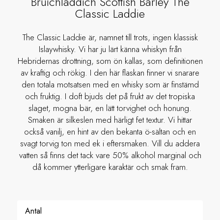
Bruichladdich Scottish Barley The
Classic Laddie
The Classic Laddie är, namnet till trots, ingen klassisk
Islaywhisky. Vi har ju lärt känna whiskyn från
Hebridernas drottning, som ön kallas, som definitionen
av kraftig och rökig. I den här flaskan finner vi snarare
den totala motsatsen med en whisky som är finstämd
och fruktig. I doft bjuds det på frukt av det tropiska
slaget, mogna bär, en lätt torvighet och honung.
Smaken är silkeslen med härligt fet textur. Vi hittar
också vanilj, en hint av den bekanta ö-sältan och en
svagt torvig ton med ek i eftersmaken. Vill du addera
vatten så finns det tack vare 50% alkohol marginal och
då kommer ytterligare karaktär och smak fram.