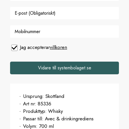
Jag accepterar
villkoren
Vidare till systembolaget.se
Ursprung:
Skottland
Art nr:
85336
Produkttyp:
Whisky
Passar till:
Avec & drinkingrediens
Volym:
700 ml