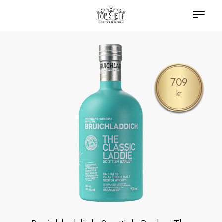
709
kr