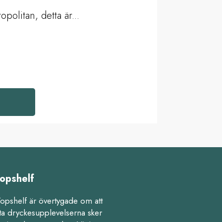
politan, detta är...
opshelf
Topshelf är övertygade om att
ta dryckesupplevelserna sker