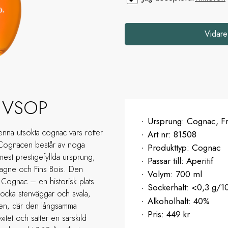
Vidare
d VSOP
Ursprung:
Cognac, Fr
nna utsökta cognac vars rötter
Art nr:
81508
5. Cognacen består av noga
Produkttyp:
Cognac
 mest prestigefyllda ursprung,
Passar till:
Aperitif
agne och Fins Bois. Den
Volym:
700 ml
 Cognac – en historisk plats
Sockerhalt:
<0,3 g/1
tjocka stenväggar och svala,
Alkoholhalt:
40%
nden, där den långsamma
Pris:
449 kr
itet och sätter en särskild