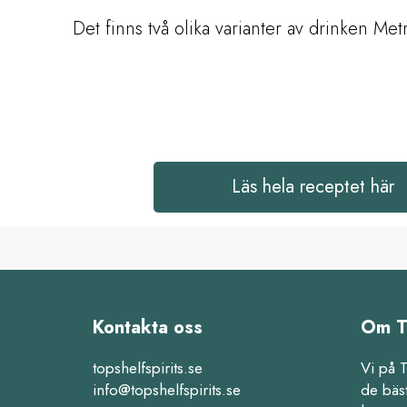
Det finns två olika varianter av drinken Metro
Läs hela receptet här
Kontakta oss
Om T
topshelfspirits.se
Vi på 
info@topshelfspirits.se
de bäs