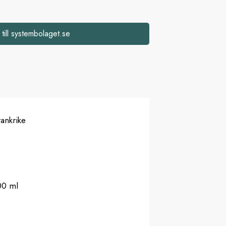
 till systembolaget.se
ankrike
00 ml