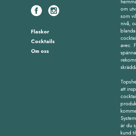
hemma,
om utv
som vil
nivå, o
blanda 
Flaskor
cocktai
Cocktails
avec. 
Om oss
spänna
rekomm
skrädd
Topshe
att ins
cocktail
produk
kommers
Systemb
är du s
kund ti