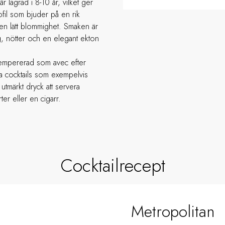
 lagrad i 8-10 år, vilket ger
fil som bjuder på en rik
t en lätt blommighet. Smaken är
g, nötter och en elegant ekton
empererad som avec efter
a cocktails som exempelvis
utmärkt dryck att servera
er eller en cigarr.
Cocktailrecept
Metropolitan