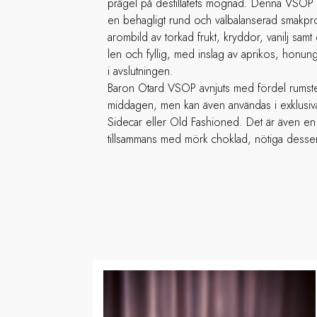
prägel på destillatets mognad. Denna VSOP är
en behagligt rund och välbalanserad smakpro
arombild av torkad frukt, kryddor, vanilj sam
len och fyllig, med inslag av aprikos, honun
i avslutningen.
Baron Otard VSOP avnjuts med fördel rumst
middagen, men kan även användas i exklusiv
Sidecar eller Old Fashioned. Det är även en 
tillsammans med mörk choklad, nötiga dessert