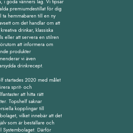
 i goda vänners lag. Vi tipsar
alda premiumdestillat för dig
l ta hemmabaren till en ny
avsett om det handlar om att
kreativa drinkar, klassiska
ls eller att servera en stilren
Förutom att informera om
nde produkter
enderar vi även
arsydda drinkrecept.
lf startades 2020 med målet
pirera sprit- och
fantaster att hitta rätt
ter. Topshelf saknar
iella kopplingar till
olaget, vilket innebär att det
jälv som är beställare och
ll Systembolaget. Därför