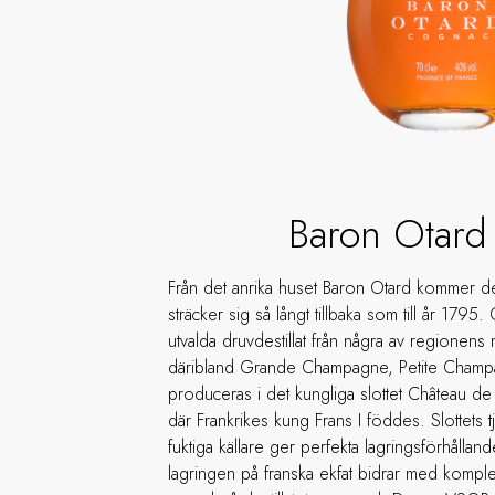
Baron Otar
Från det anrika huset Baron Otard kommer de
sträcker sig så långt tillbaka som till år 179
utvalda druvdestillat från några av regionens
däribland Grande Champagne, Petite Champ
produceras i det kungliga slottet Château de
där Frankrikes kung Frans I föddes. Slottets 
fuktiga källare ger perfekta lagringsförhålla
lagringen på franska ekfat bidrar med komplex