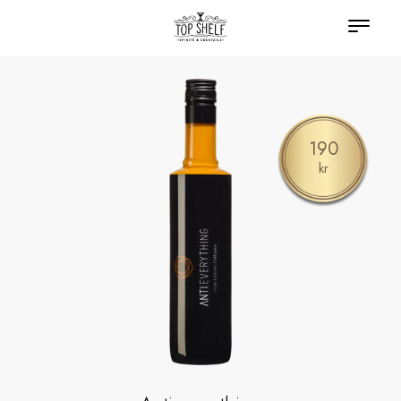
190
kr