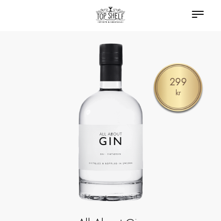
299
kr