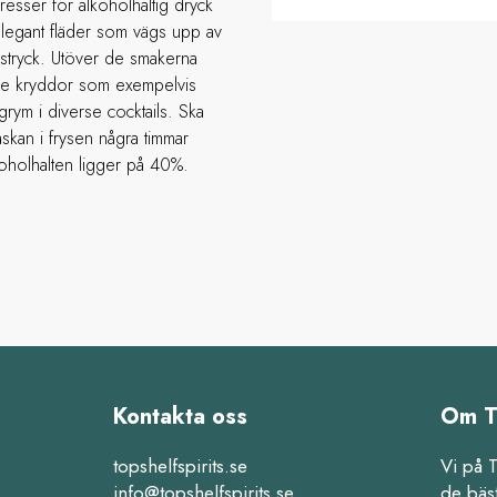
dresser för alkoholhaltig dryck
elegant fläder som vägs upp av
rustryck. Utöver de smakerna
lle kryddor som exempelvis
rym i diverse cocktails. Ska
askan i frysen några timmar
lkoholhalten ligger på 40%.
Kontakta oss
Om T
topshelfspirits.se
Vi på 
info@topshelfspirits.se
de bäs