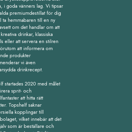
 i goda vänners lag. Vi tipsar
alda premiumdestillat för dig
l ta hemmabaren till en ny
avsett om det handlar om att
kreativa drinkar, klassiska
ls eller att servera en stilren
Förutom att informera om
nde produkter
enderar vi även
arsydda drinkrecept.
lf startades 2020 med målet
pirera sprit- och
fantaster att hitta rätt
ter. Topshelf saknar
iella kopplingar till
olaget, vilket innebär att det
jälv som är beställare och