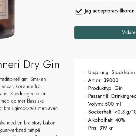
Jag accepterar
villkoren
Vidare
nneri Dry Gin
Ursprung:
Stockholm
raditionell gin. Smaken
Art nr:
39000
 enbär, korianderfrö,
Produkttyp:
Gin
marin. Blandningen är en
Passar till:
Drinkingre
d med de mer klassiska
Volym:
500 ml
t bra i gincocktails men även
Sockerhalt:
<0,3 g/1
Alkoholhalt:
40%
aska med en bra story bakom.
Pris:
319 kr
uar-verkstad mitt på