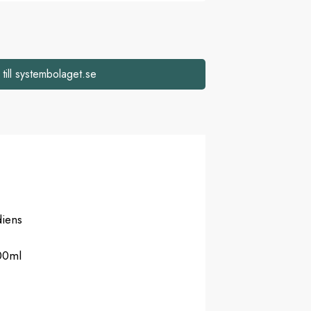
 till systembolaget.se
diens
00ml