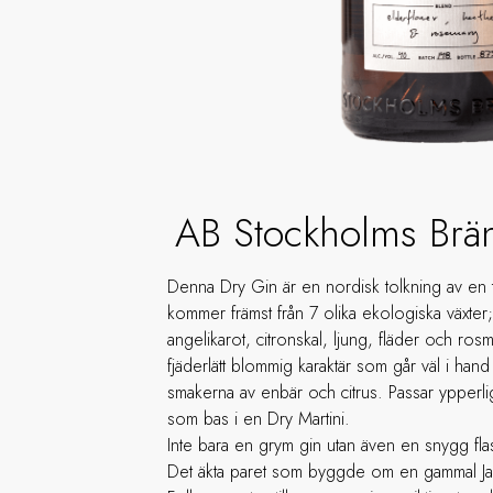
AB Stockholms Brä
Denna Dry Gin är en nordisk tolkning av en t
kommer främst från 7 olika ekologiska växter;
angelikarot, citronskal, ljung, fläder och ros
fjäderlätt blommig karaktär som går väl i han
smakerna av enbär och citrus. Passar ypperlig
som bas i en Dry Martini.
Inte bara en grym gin utan även en snygg fl
Det äkta paret som byggde om en gammal Jag