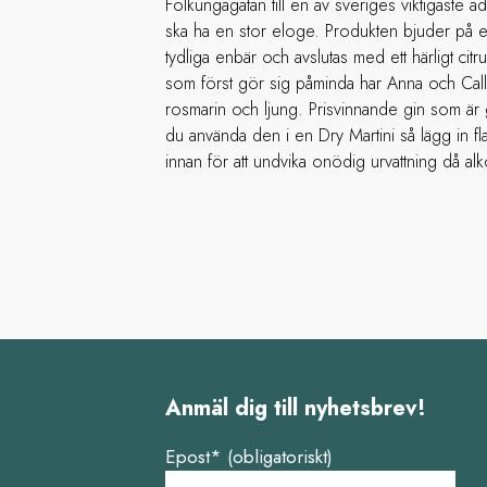
Folkungagatan till en av sveriges viktigaste a
ska ha en stor eloge. Produkten bjuder på 
tydliga enbär och avslutas med ett härligt cit
som först gör sig påminda har Anna och Ca
rosmarin och ljung. Prisvinnande gin som är g
du använda den i en Dry Martini så lägg in fl
innan för att undvika onödig urvattning då a
Anmäl dig till nyhetsbrev!
Epost* (obligatoriskt)