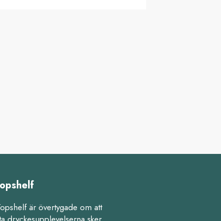
opshelf
Topshelf är övertygade om att
ta dryckesupplevelserna sker