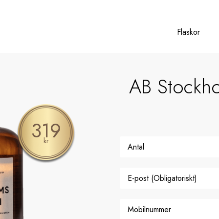
Flaskor
AB Stockho
319
kr