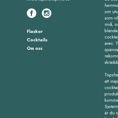
hemma,
om utv
som vil
nivå, o
blanda 
Flaskor
cocktai
Cocktails
avec. 
Om oss
spänna
rekomm
skrädd
Topshe
att ins
cocktail
produk
kommers
Systemb
är du s