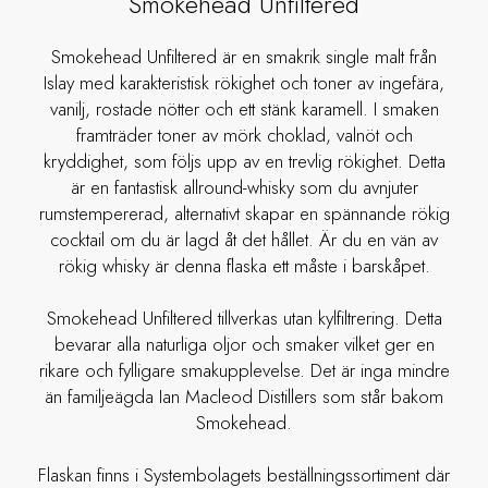
Smokehead Unfiltered
Smokehead Unfiltered är en smakrik single malt från
Islay med karakteristisk rökighet och toner av ingefära,
vanilj, rostade nötter och ett stänk karamell. I smaken
framträder toner av mörk choklad, valnöt och
kryddighet, som följs upp av en trevlig rökighet. Detta
är en fantastisk allround-whisky som du avnjuter
rumstempererad, alternativt skapar en spännande rökig
cocktail om du är lagd åt det hållet. Är du en vän av
rökig whisky är denna flaska ett måste i barskåpet.
Smokehead Unfiltered tillverkas utan kylfiltrering. Detta
bevarar alla naturliga oljor och smaker vilket ger en
rikare och fylligare smakupplevelse. Det är inga mindre
än familjeägda Ian Macleod Distillers som står bakom
Smokehead.
Flaskan finns i Systembolagets beställningssortiment där