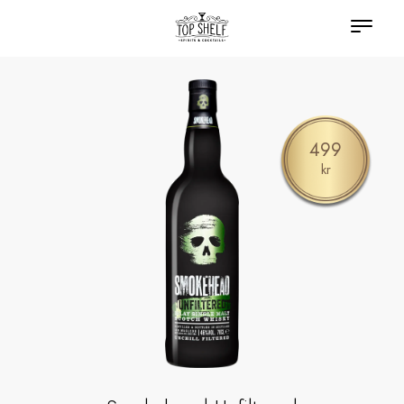
499
kr